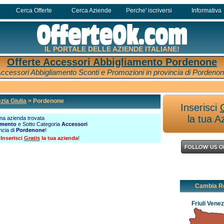
Cerca Offerte
Cerca Aziende
Perche' iscriversi
Informativa
IL PORTALE DELLE AZIENDE ITALIANE!
Offerte Accessori Abbigliamento Pordenone
ccessori Abbigliamento Sconti e Promozioni in provincia di Pordeno
ezia Giulia
> Pordenone
Inserisci
la tua A
a azienda trovata
amento
e Sotto Categoria
Accessori
ncia di
Pordenone
!
?
Inserisci
Gratis
la tua azienda
!
Cambia R
Friuli Venez