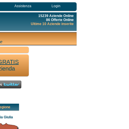
Assistenza
Login
15239 Aziende Online
86 Offerte Online
Ultime 10 Aziende inserite
ne
GRATIS
zienda
egione
ia Giulia