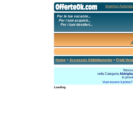
Inserisci Azienda
Per le tue vacanze...
Per i tuoi acquisti...
Per i tuoi desideri...
A
Home
>
Accessori Abbigliamento
>
Friuli Ven
Nessun
nella Categoria
Abbigli
in provi
Vuoi essere il primo
Loading