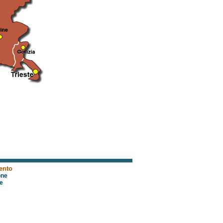
mento
one
e