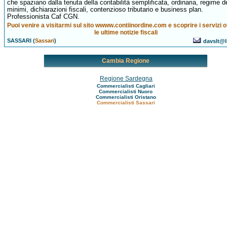
che spaziano dalla tenuta della contabilità semplificata, ordinaria, regime d
minimi, dichiarazioni fiscali, contenzioso tributario e business plan.
Professionista Caf CGN.
Puoi venire a visitarmi sul sito wwww.contiinordine.com e scoprire i servizi of
le ultime notizie fiscali
SASSARI (
Sassari
)
davslt@li
Cambia Regione
Regione Sardegna
Commercialisti Cagliari
Commercialisti Nuoro
Commercialisti Oristano
Commercialisti Sassari