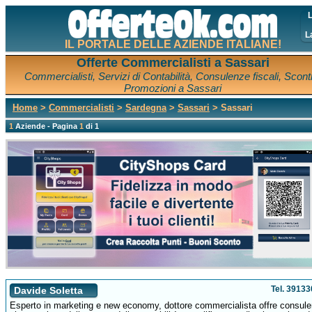
L
L
IL PORTALE DELLE AZIENDE ITALIANE!
Offerte Commercialisti a Sassari
Commercialisti, Servizi di Contabilità, Consulenze fiscali, Scont
Promozioni a Sassari
Home
>
Commercialisti
>
Sardegna
>
Sassari
> Sassari
1
Aziende - Pagina
1
di 1
Tel. 3913
Davide Soletta
Esperto in marketing e new economy, dottore commercialista offre consul