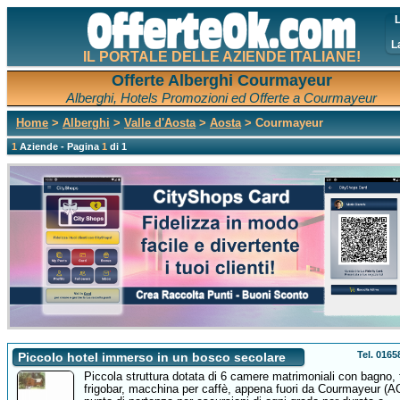
L
L
IL PORTALE DELLE AZIENDE ITALIANE!
Offerte Alberghi Courmayeur
Alberghi, Hotels Promozioni ed Offerte a Courmayeur
Home
>
Alberghi
>
Valle d'Aosta
>
Aosta
> Courmayeur
1
Aziende - Pagina
1
di 1
Tel. 016
Piccolo hotel immerso in un bosco secolare
Piccola struttura dotata di 6 camere matrimoniali con bagno, 
frigobar, macchina per caffè, appena fuori da Courmayeur (A