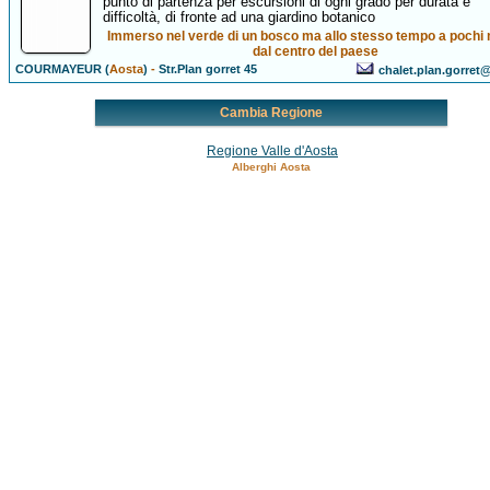
punto di partenza per escursioni di ogni grado per durata e
difficoltà, di fronte ad una giardino botanico
Immerso nel verde di un bosco ma allo stesso tempo a pochi 
dal centro del paese
COURMAYEUR (
Aosta
)
-
Str.Plan gorret 45
chalet.plan.gorret@
Cambia Regione
Regione Valle d'Aosta
Alberghi Aosta