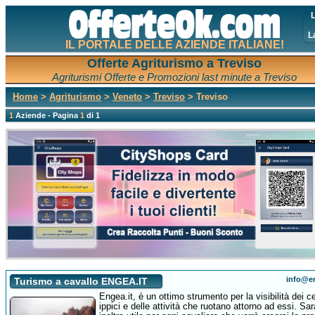
L
L
IL PORTALE DELLE AZIENDE ITALIANE!
Offerte Agriturismo a Treviso
Agriturismi Offerte e Promozioni last minute a Treviso
Home
>
Agriturismo
>
Veneto
>
Treviso
> Treviso
1
Aziende - Pagina
1
di 1
info@en
Turismo a cavallo ENGEA.IT
Engea.it, è un ottimo strumento per la visibilità dei ce
ippici e delle attività che ruotano attorno ad essi. Sar